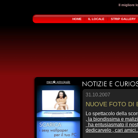
Il migliore 
HOME
IL LOCALE
STRIP GALLERY
men� principale
31.10.2007
NUOVE FOTO DI 
Lo spettacolo della scor
, la biondissima e maliz
ha entusiasmato il nost
dedicarvelo , cari amici.