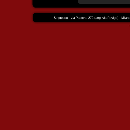
Striptease - via Padova, 272 (ang. via Rovigo) - Milan
C