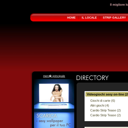
Il migliore 
HOME
IL LOCALE
STRIP GALLERY
men� principale
Videogiochi sexy on-line (2
Giochi di carte (6)
Altri giochi (4)
Cardio Strip Tease (2)
Cardio Strip Tease (2)