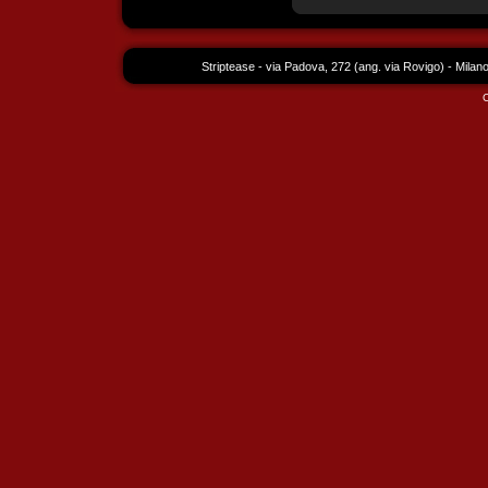
Striptease - via Padova, 272 (ang. via Rovigo) - Milan
C